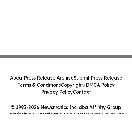
About
Press Release Archive
Submit Press Release
Terms & Conditions
Copyright/DMCA Policy
Privacy Policy
Contact
© 1995-2026 Newsmatics Inc. dba Affinity Group
Publishing & American Food & Beverage Online. All
Rights Reserved.